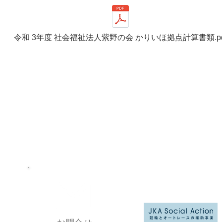
令和 3年度 社会福祉法人紫野の会 かりいほ拠点計算書類.pd